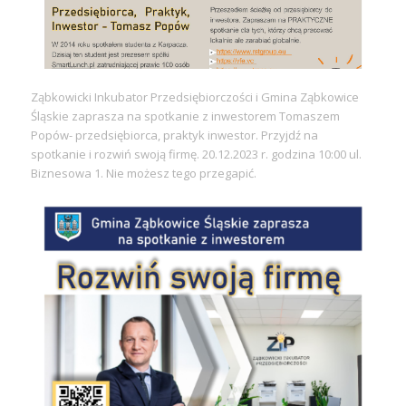
Ząbkowicki Inkubator Przedsiębiorczości i Gmina Ząbkowice
Śląskie zaprasza na spotkanie z inwestorem Tomaszem
Popów- przedsiębiorca, praktyk inwestor. Przyjdź na
spotkanie i rozwiń swoją firmę. 20.12.2023 r. godzina 10:00 ul.
Biznesowa 1. Nie możesz tego przegapić.