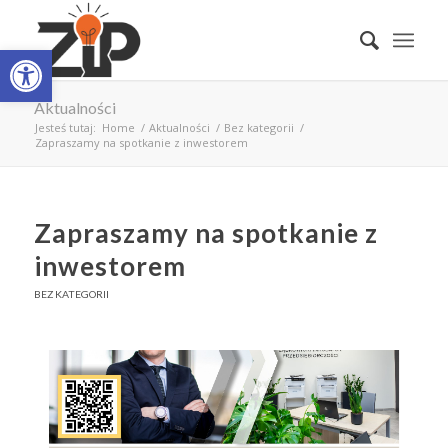
Open toolbar
Aktualności
Jesteś tutaj:
Home
/
Aktualności
/
Bez kategorii
/
Zapraszamy na spotkanie z inwestorem
Zapraszamy na spotkanie z
inwestorem
BEZ KATEGORII