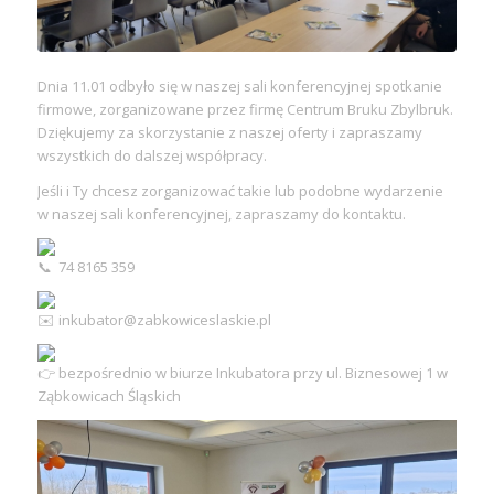
Dnia 11.01 odbyło się w naszej sali konferencyjnej spotkanie
firmowe, zorganizowane przez firmę Centrum Bruku Zbylbruk.
Dziękujemy za skorzystanie z naszej oferty i zapraszamy
wszystkich do dalszej współpracy.
Jeśli i Ty chcesz zorganizować takie lub podobne wydarzenie
w naszej sali konferencyjnej, zapraszamy do kontaktu.
74 8165 359
inkubator@zabkowiceslaskie.pl
bezpośrednio w biurze Inkubatora przy ul. Biznesowej 1 w
Ząbkowicach Śląskich